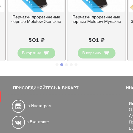
d
Перчатки прорезиненые
Перчатки прорезиненые
черные Molotow Женские
черные Molotow Мужские
501 ₽
501 ₽
В корзину
В корзину
ПРИСОЕДИНЯЙТЕСЬ К ВИКАРТ
ИН
И
в Инстаграм
О
Д
в Вконтакте
П
В