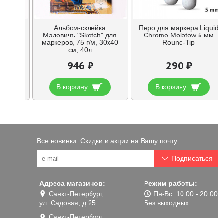
ка
Альбом-склейка
Перо для маркера Liqui
h" для
Малевичъ "Sketch" для
Chrome Molotow 5 мм
А4, 40л
маркеров, 75 г/м, 30х40
Round-Tip
см, 40л
946 ₽
290 ₽
В корзину
В корзину
Все новинки. Скидки и акции на Вашу почту
Подписаться
Адреса магазинов:
Режим работы:
Санкт-Петербург,
Пн-Вс: 10:00 - 20:00
ул. Садовая, д.25
Без выходных
Санкт-Петербург,