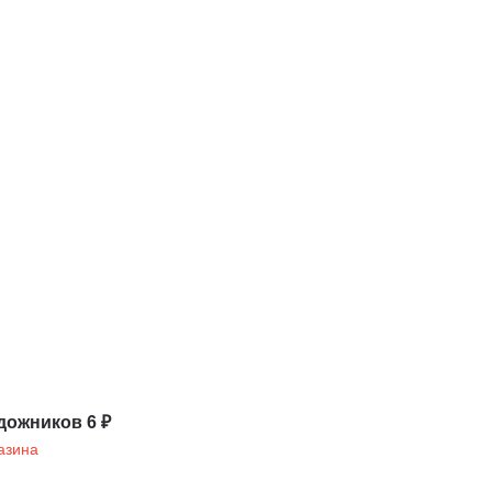
дожников 6 ₽
азина