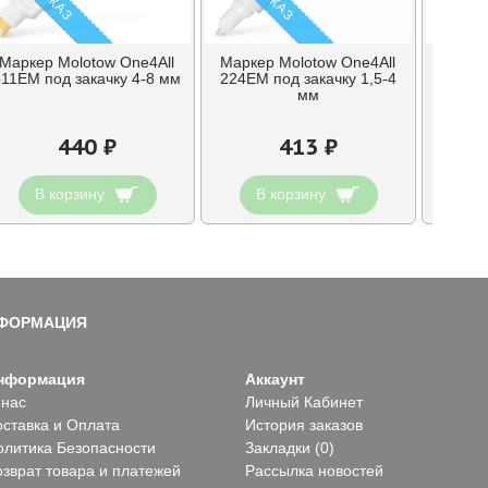
Маркер Molotow One4All
Маркер Molotow One4All
Марке
311EM под закачку 4-8 мм
224EM под закачку 1,5-4
211EM
мм
440 ₽
413 ₽
В корзину
В корзину
В
ФОРМАЦИЯ
нформация
Аккаунт
 нас
Личный Кабинет
оставка и Оплата
История заказов
олитика Безопасности
Закладки (
0
)
озврат товара и платежей
Рассылка новостей