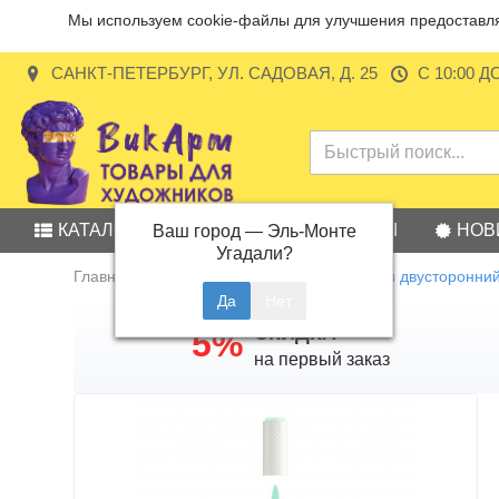
Мы используем cookie-файлы для улучшения предоставляе
САНКТ-ПЕТЕРБУРГ, УЛ. САДОВАЯ, Д. 25
С 10:00 Д
КАТАЛОГ
АКЦИИ
БРЕНДЫ
НОВ
Ваш город —
Эль-Монте
Угадали?
Главная
Маркеры
Маркер акриловый двусторонний 
СКИДКА
5%
на первый заказ