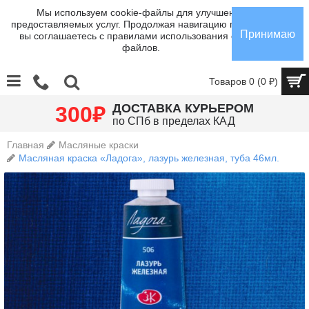
Мы используем cookie-файлы для улучшения
предоставляемых услуг. Продолжая навигацию по сайту,
Принимаю
вы соглашаетесь с правилами использования cookie-
файлов.
Товаров 0 (0 ₽)
₽
ДОСТАВКА КУРЬЕРОМ
300
по СПб в пределах КАД
Главная
Масляные краски
Масляная краска «Ладога», лазурь железная, туба 46мл.