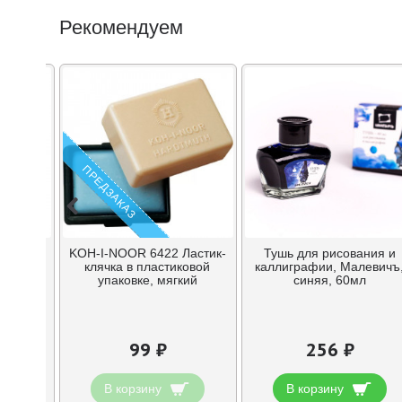
Рекомендуем
ПРЕДЗАКАЗ
ный
KOH-I-NOOR 6422 Ластик-
Тушь для рисования и
Star»
клячка в пластиковой
каллиграфии, Малевичъ
5B
упаковке, мягкий
синяя, 60мл
99 ₽
256 ₽
В корзину
В корзину