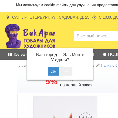
Мы используем cookie-файлы для улучшения предоставляе
САНКТ-ПЕТЕРБУРГ, УЛ. САДОВАЯ, Д. 25
С 10:00 Д
КАТАЛОГ
АКЦИИ
БРЕНДЫ
НОВ
Ваш город —
Эль-Монте
Угадали?
Главная
Бумага для графики и маркеров
Папка с б
СКИДКА
5%
на первый заказ