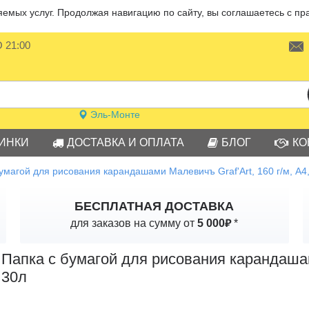
мых услуг. Продолжая навигацию по сайту, вы соглашаетесь с пр
О 21:00
Эль-Монте
ИНКИ
ДОСТАВКА И ОПЛАТА
БЛОГ
КО
умагой для рисования карандашами Малевичъ Graf'Art, 160 г/м, А4
БЕСПЛАТНАЯ ДОСТАВКА
₽
для заказов на сумму от
5 000
*
Папка с бумагой для рисования карандашами
30л