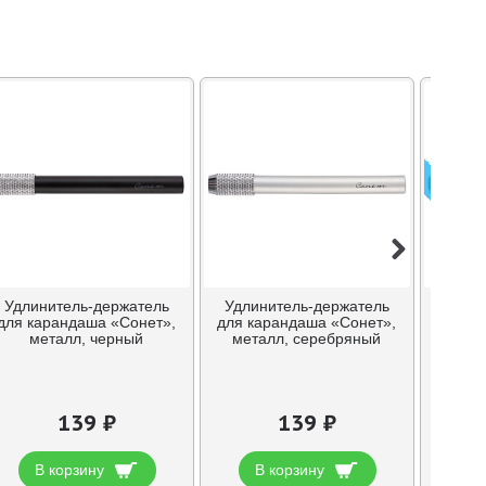
ПРЕДЗ
Удлинитель-держатель
Удлинитель-держатель
Удлин
для карандаша «Сонет»,
для карандаша «Сонет»,
для ка
металл, черный
металл, серебряный
ме
139 ₽
139 ₽
В корзину
В корзину
В