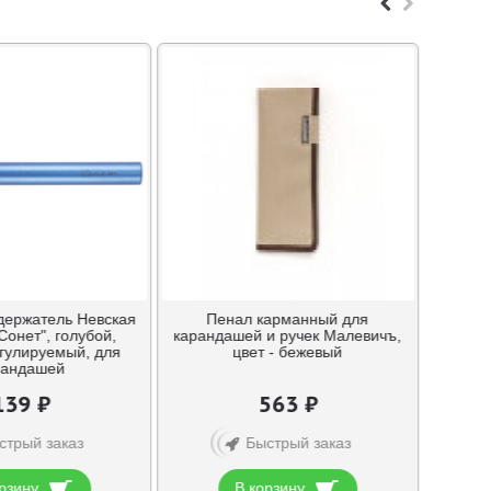
держатель Невская
Пенал карманный для
Сонет", голубой,
карандашей и ручек Малевичъ,
егулируемый, для
цвет - бежевый
рандашей
139 ₽
563 ₽
стрый заказ
Быстрый заказ
рзину
В корзину