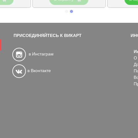
ПРИСОЕДИНЯЙТЕСЬ К ВИКАРТ
ИН
И
в Инстаграм
О
Д
в Вконтакте
П
В
П