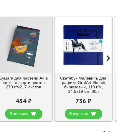
Бумага для пастели А4 в
Скетчбук Малевичъ для
Скетч
папке, ассорти цветов,
графики GrafArt Sketch,
графи
270 г/м2, 7 листов
бирюзовый, 110 г/м,
лава
14,5х19 см, 80л
14
454 ₽
736 ₽
В корзину
В корзину
В