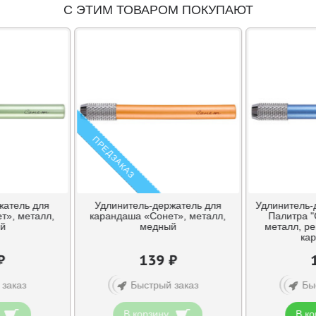
С ЭТИМ ТОВАРОМ ПОКУПАЮТ
ПРЕДЗАКАЗ
жатель для
Удлинитель-держатель для
Удлинитель-
т», металл,
карандаша «Сонет», металл,
Палитра "
ый
медный
металл, р
ка
₽
139 ₽
 заказ
Быстрый заказ
Бы
В корзину
В ко