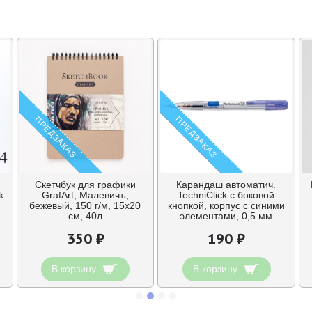
ПРЕДЗАКАЗ
ПРЕДЗАКАЗ
Скетчбук для графики
Карандаш автоматич.
k
GrafArt, Малевичъ,
TechniClick с боковой
бежевый, 150 г/м, 15x20
кнопкой, корпус с синими
см, 40л
элементами, 0,5 мм
350 ₽
190 ₽
В корзину
В корзину