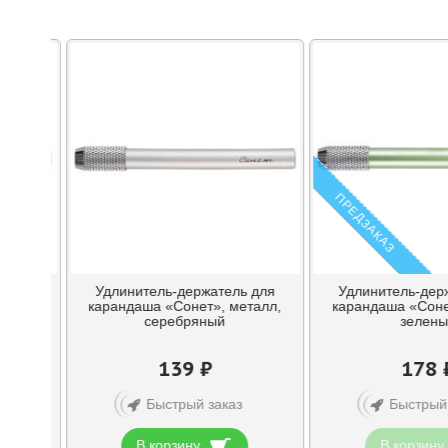
ПРЕДЗАКАЗ
ь для
Удлинитель-держатель для
Удлинитель-дер
еталл,
карандаша «Сонет», металл,
карандаша «Соне
серебряный
зелен
139 ₽
178 
Быстрый заказ
Быстрый
В корзину
В корзину