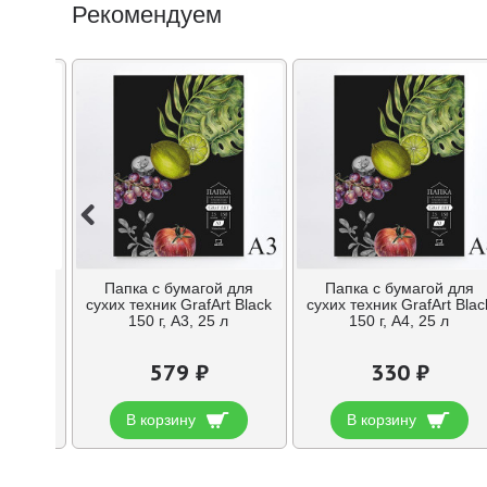
Рекомендуем
Папка с бумагой для
Папка с бумагой для
ный
сухих техник GrafArt Black
сухих техник GrafArt Blac
t, 6В
150 г, A3, 25 л
150 г, A4, 25 л
579 ₽
330 ₽
В корзину
В корзину