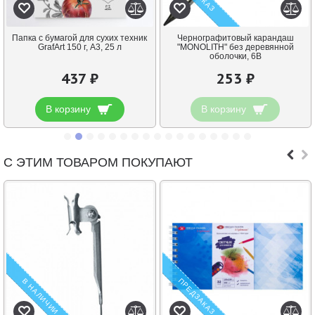
Папка с бумагой для сухих техник
Чернографитовый карандаш
GrafArt 150 г, A3, 25 л
"MONOLITH" без деревянной
оболочки, 6В
437 ₽
253 ₽
В корзину
В корзину
С ЭТИМ ТОВАРОМ ПОКУПАЮТ
ПРЕДЗАКАЗ
В НАЛИЧИИ