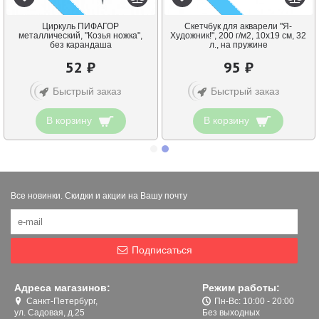
Циркуль ПИФАГОР
Скетчбук для акварели "Я-
металлический, "Козья ножка",
Художник!", 200 г/м2, 10х19 см, 32
без карандаша
л., на пружине
52 ₽
95 ₽
Быстрый заказ
Быстрый заказ
В корзину
В корзину
Все новинки. Скидки и акции на Вашу почту
Подписаться
Адреса магазинов:
Режим работы:
Санкт-Петербург,
Пн-Вс: 10:00 - 20:00
ул. Садовая, д.25
Без выходных