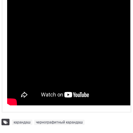
карандаш
,
чернографитный карандаш