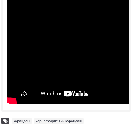
карандаш
,
чернографитный карандаш