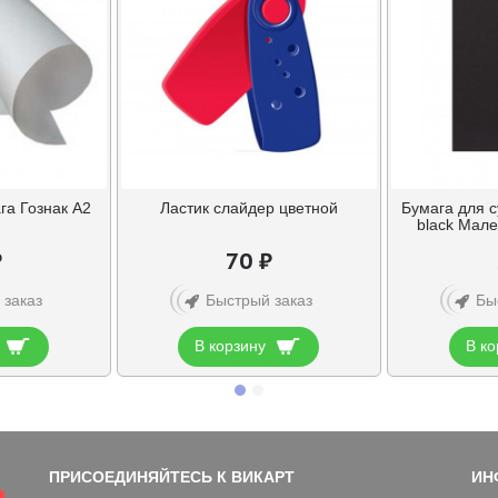
га Гознак А2
Ластик слайдер цветной
Бумага для с
black Мале
₽
70 ₽
 заказ
Быстрый заказ
Бы
В корзину
В ко
ПРИСОЕДИНЯЙТЕСЬ К ВИКАРТ
ИН