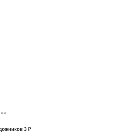
вки.
дожников 3 ₽