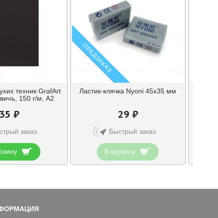
ПРЕДЗАКАЗ
ухих техник GrafArt
Ластик-клячка Nyoni 45х35 мм
Кара
вичъ, 150 г/м, А2
35 ₽
29 ₽
стрый заказ
Быстрый заказ
рзину
В корзину
ФОРМАЦИЯ