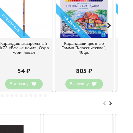
ПРЕДЗАКАЗ
ПРЕДЗАКАЗ
ПРЕДЗ
Карандаш акварельный
Карандаши цветные
Кар
№72 «Белые ночи», Охра
Гамма "Классические",
Гамма
коричневая
48цв.
24цв.
54 ₽
805 ₽
В корзину
В корзину
В