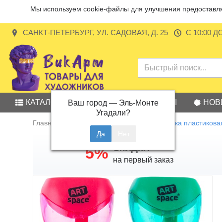
Мы используем cookie-файлы для улучшения предоставляе
САНКТ-ПЕТЕРБУРГ, УЛ. САДОВАЯ, Д. 25
С 10:00 Д
КАТАЛОГ
АКЦИИ
БРЕНДЫ
НОВ
Ваш город —
Эль-Монте
Угадали?
Главная
Канцелярские товары
Точилка пластиковая
СКИДКА
5%
на первый заказ