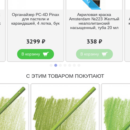
x
Органайзер PC-4D Pinax
Акриловая краска
для пастели и
Amsterdam №223 Желтый
к
карандашей, 4 лотка, бук
неаполитанский
насыщенный, туба 20 мл
3299 ₽
338 ₽
В корзину
В корзину
С ЭТИМ ТОВАРОМ ПОКУПАЮТ