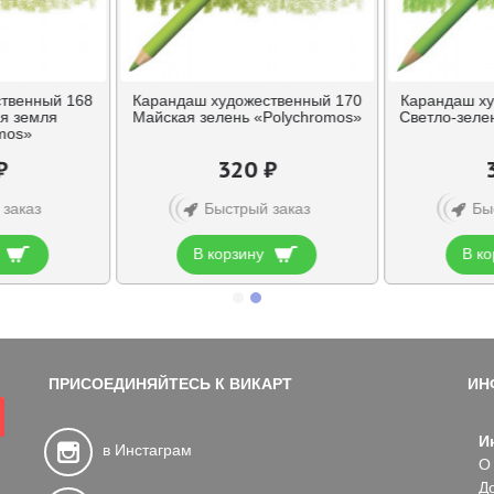
твенный 168
Карандаш художественный 170
Карандаш ху
я земля
Майская зелень «Polychromos»
Светло-зеле
mos»
₽
320 ₽
 заказ
Быстрый заказ
Бы
В корзину
В ко
ПРИСОЕДИНЯЙТЕСЬ К ВИКАРТ
ИН
И
в Инстаграм
О
Д