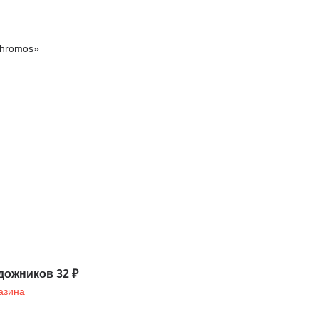
chromos»
дожников 32 ₽
азина