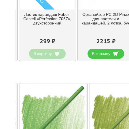
ндашей
Ластик-карандаш Faber-
Органайзер PC-2D Pina
, 36х21
Castell «Perfection 7057»,
для пастели и
двухсторонний
карандашей, 2 лотка, бу
299 ₽
2215 ₽
В корзину
В корзину