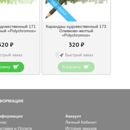
ПРЕДЗАКАЗ
дожественный 171
Карандаш художественный 173
ный «Polychromos»
Оливково-желтый
«Polychromos»
320 ₽
320 ₽
стрый заказ
Быстрый заказ
рзину
В корзину
ФОРМАЦИЯ
нформация
Аккаунт
 нас
Личный Кабинет
оставка и Оплата
История заказов