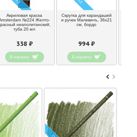
Акриловая краска
Скрутка для карандашей
Ласт
Amsterdam №224 Желто-
и ручек Малевичъ, 36х21
красный неаполитанский,
см, бордо
синте
туба 20 мл
338 ₽
994 ₽
В корзину
В корзину
В