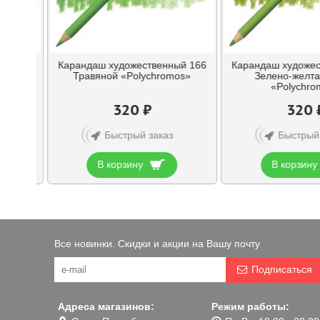
ый 165
Карандаш художественный 166
Карандаш художес
ник
Травяной «Polychromos»
Зелено-желта
«Polychro
320 ₽
320 
Быстрый заказ
Быстрый
В корзину
В корзину
Все новинки. Скидки и акции на Вашу почту
Подписаться
Адреса магазинов:
Режим работы: