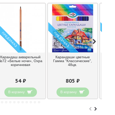
ПРЕДЗАКАЗ
ПРЕДЗАКАЗ
ПРЕДЗ
Карандаш акварельный
Карандаши цветные
Кар
№72 «Белые ночи», Охра
Гамма "Классические",
Гамма
коричневая
48цв.
24цв.
54 ₽
805 ₽
В корзину
В корзину
В