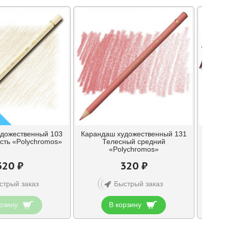
дожественный 103
Карандаш художественный 131
Каран
сть «Polychromos»
Телесный средний
Мад
«Polychromos»
320 ₽
320 ₽
стрый заказ
Быстрый заказ
рзину
В корзину