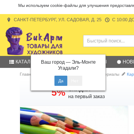
Мы используем cookie-файлы для улучшения предоставляе
САНКТ-ПЕТЕРБУРГ, УЛ. САДОВАЯ, Д. 25
С 10:00 Д
КАТАЛОГ
АКЦИИ
БРЕНДЫ
НОВ
Ваш город —
Эль-Монте
Угадали?
Главная
Карандаши и графические материалы
Кар
СКИДКА
5%
на первый заказ