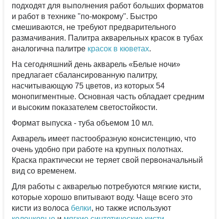
подходят для выполнения работ больших форматов
и работ в технике "по-мокрому". Быстро
смешиваются, не требуют предварительного
размачивания. Палитра акварельных красок в тубах
аналогична палитре
красок в кюветах
.
На сегодняшний день акварель «Белые ночи»
предлагает сбалансированную палитру,
насчитывающую 75 цветов, из которых 54
монопигментные. Основная часть обладает средним
и высоким показателем светостойкости.
Формат выпуска - туба объемом 10 мл.
Акварель имеет пастообразную консистенцию, что
очень удобно при работе на крупных полотнах.
Краска практически не теряет свой первоначальный
вид со временем.
Для работы с акварелью потребуются мягкие кисти,
которые хорошо впитывают воду. Чаще всего это
кисти из волоса
белки
, но также используют
колонковые
и
мягкие синтетические кисти
.