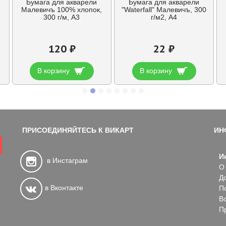
Бумага для акварели
Бумага для акварели
Малевичъ 100% хлопок,
"Waterfall" Малевичъ, 300
300 г/м, А3
г/м2, А4
120 ₽
22 ₽
В корзину
В корзину
ПРИСОЕДИНЯЙТЕСЬ К ВИКАРТ
ИН
И
в Инстаграм
О
Д
в Вконтакте
П
В
П