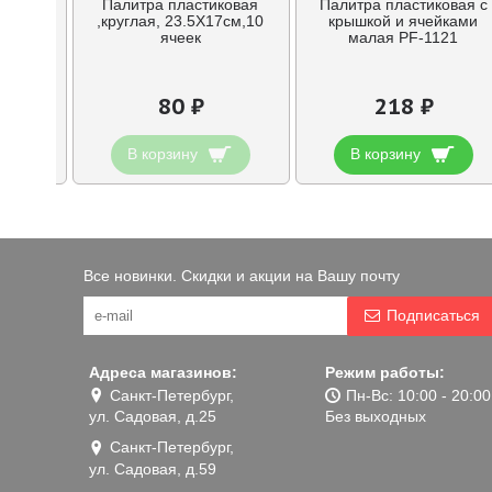
 GRAFX
Палитра пластиковая
Палитра пластиковая с
d 2 мм
,круглая, 23.5X17см,10
крышкой и ячейками
ячеек
малая PF-1121
80 ₽
218 ₽
В корзину
В корзину
Все новинки. Скидки и акции на Вашу почту
Подписаться
Адреса магазинов:
Режим работы:
Санкт-Петербург,
Пн-Вс: 10:00 - 20:00
ул. Садовая, д.25
Без выходных
Санкт-Петербург,
ул. Садовая, д.59