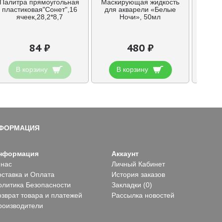
Палитра прямоугольная
Маскирующая жидкость
Лак для
пластиковая"Сонет",16
для акварели «Белые
ячеек,28,2*8,7
Ночи», 50мл
84 ₽
480 ₽
В корзину
В корзину
В
ФОРМАЦИЯ
нформация
Аккаунт
 нас
Личный Кабинет
оставка и Оплата
История заказов
олитика Безопасности
Закладки (
0
)
озврат товара и платежей
Рассылка новостей
роизводители