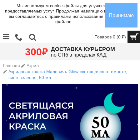
Мы используем cookie-файлы для улучшения
предоставляемых услуг. Продолжая навигацию по сайту,
Принимаю
вы соглашаетесь с правилами использования cookie-
файлов.
Товаров 0 (0 ₽)
₽
ДОСТАВКА КУРЬЕРОМ
300
по СПб в пределах КАД
Главная
Акрил
Акриловая краска Малевичъ Glow светящаяся в темноте,
сине-зеленая, 50 мл