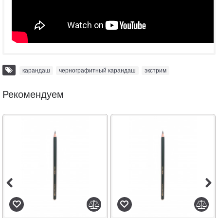
карандаш
,
чернографитный карандаш
,
экстрим
Рекомендуем