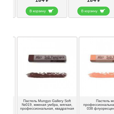
В корзину
В корзину
Пастель Mungyo Gallery Soft
Пастель м
ngyo №
№019, жженая умбра, мягкая,
профессиональн
профессиональная, квадратная
038 флуоресцен