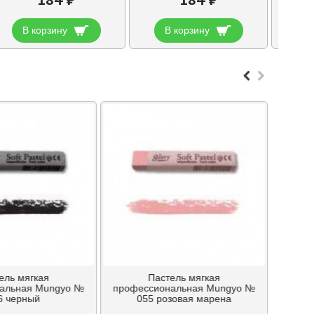
В корзину
В корзину
В
ель мягкая
Пастель мягкая
альная Mungyo №
профессиональная Mungyo №
6 черный
055 розовая марена