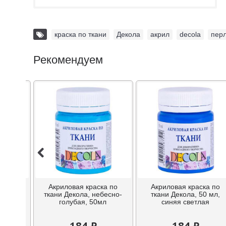
краска по ткани
,
Декола
,
акрил
,
decola
,
пер
Рекомендуем
ка по
Акриловая краска по
Акриловая краска по
охра
ткани Декола, небесно-
ткани Декола, 50 мл,
мл
голубая, 50мл
синяя светлая
184 ₽
184 ₽