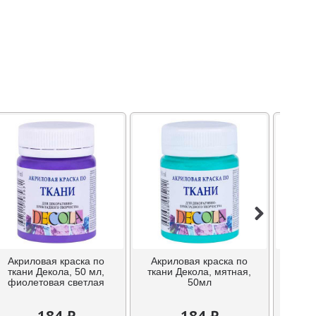
Акриловая краска по
Акриловая краска по
Б
ткани Декола, 50 мл,
ткани Декола, мятная,
униве
фиолетовая светлая
50мл
184 ₽
184 ₽