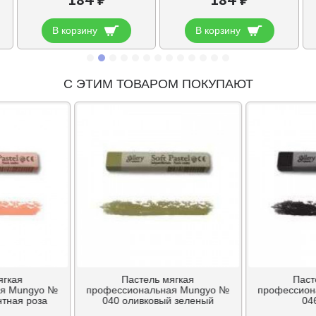
В корзину
В корзину
С ЭТИМ ТОВАРОМ ПОКУПАЮТ
ягкая
Пастель мягкая
Паст
ая Mungyo №
профессиональная Mungyo №
профессион
тная роза
040 оливковый зеленый
04