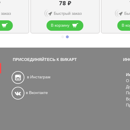
₽
78 ₽
 заказ
Быстрый заказ
Бы
В корзину
В ко
ПРИСОЕДИНЯЙТЕСЬ К ВИКАРТ
ИН
И
в Инстаграм
О
Д
в Вконтакте
П
В
П