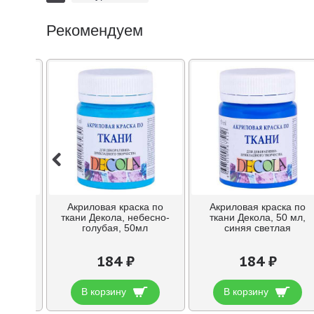
Рекомендуем
ка по
Акриловая краска по
Акриловая краска по
охра
ткани Декола, небесно-
ткани Декола, 50 мл,
мл
голубая, 50мл
синяя светлая
184 ₽
184 ₽
В корзину
В корзину