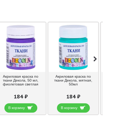
Акриловая краска по
Акриловая краска по
Б
ткани Декола, 50 мл,
ткани Декола, мятная,
униве
фиолетовая светлая
50мл
184 ₽
184 ₽
В корзину
В корзину
В