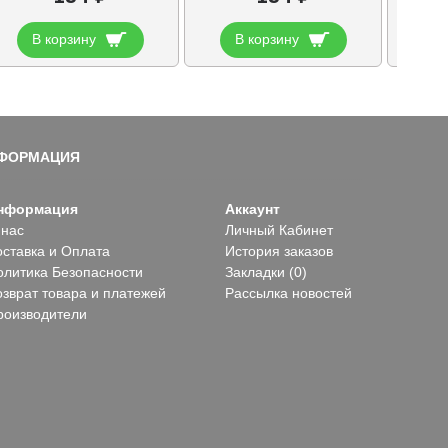
В корзину
В корзину
В
ФОРМАЦИЯ
нформация
Аккаунт
 нас
Личный Кабинет
оставка и Оплата
История заказов
олитика Безопасности
Закладки (
0
)
озврат товара и платежей
Рассылка новостей
роизводители