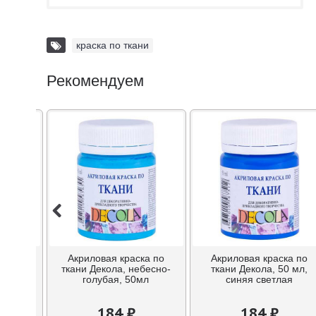
краска по ткани
Рекомендуем
ка по
Акриловая краска по
Акриловая краска по
охра
ткани Декола, небесно-
ткани Декола, 50 мл,
мл
голубая, 50мл
синяя светлая
184 ₽
184 ₽