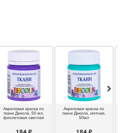
Акриловая краска по
Акриловая краска по
Б
ткани Декола, 50 мл,
ткани Декола, мятная,
униве
фиолетовая светлая
50мл
184 ₽
184 ₽