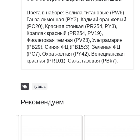
Цвета в наборе: Белила титановые (PW6),
Ганза лимонная (PY3), Кадмий оранжевый
(PO20), Красная стойкая (PR254, PY3),
Краплак красный (PR254, PV19),
Фиолетовая темная (PV23), Ультрамарин
(PB29), Синяя ФЦ (PB15:3), Зеленая ФЦ
(PG7), Охра желтая (PY42), Венецианская
красная (PR101), Сажа газовая (PBk7).
гуашь
Рекомендуем