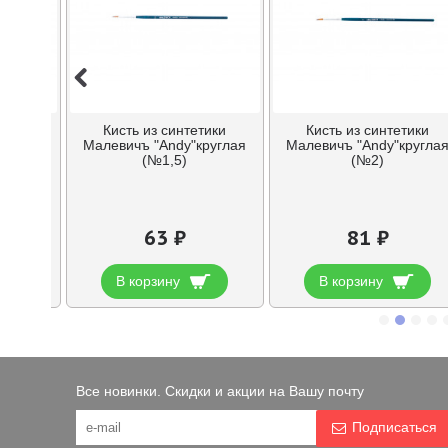
тики
Кисть из синтетики
Кисть из синтетики
руглая
Малевичъ "Andy"круглая
Малевичъ "Andy"кругла
(№1,5)
(№2)
63 ₽
81 ₽
В корзину
В корзину
Все новинки. Скидки и акции на Вашу почту
Подписаться