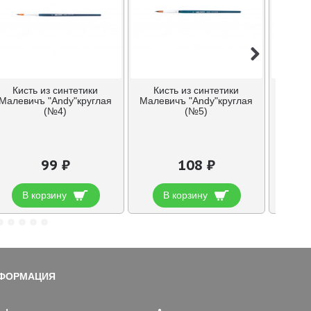
Кисть из синтетики
Кисть из синтетики
Кис
Малевичъ "Andy"круглая
Малевичъ "Andy"круглая
Малев
(№4)
(№5)
99 ₽
108 ₽
В корзину
В корзину
В
ФОРМАЦИЯ